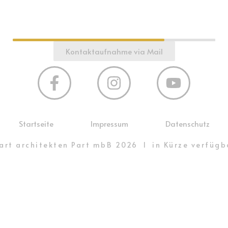
reit für neue, spannende Projekte. Wir freuen u
André Lingg · Roman Weber · Tobias Wochnik
Und in Kürze sind wir auch online erreichbar…
Kontaktaufnahme via Mail
Startseite
Impressum
Datenschutz
art architekten Part mbB 2026 I in Kürze verfügb