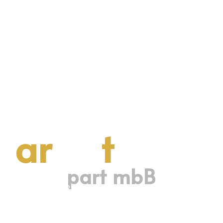
ar
chi
t
ekten
part mbB
WIR STARTEN GEMEINSAM
Am 01. Januar 2026 gründen wir die
art architekten Part mbB.